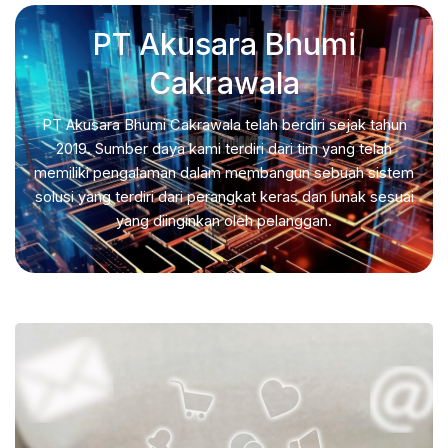
PT Akusara Bhumi
Cakrawala
PT Akusara Bhumi Cakrawala telah berdiri sejak tahun
2019. Sumber daya kami terdiri dari tim yang telah
memiliki pengalaman dalam membangun sebuah sistem
solusi yang terdiri dari perangkat keras dan lunak sesuai
yang diinginkan oleh pelanggan.